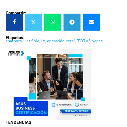
Compartir:
Etiquetas:
chatbots
,
Hot SAle
,
IA
,
operación
,
retail
,
TOTVS Napse
TENDENCIAS