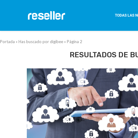
TODAS LAS N
Portada
»
Has buscado por digibee
»
Página 2
RESULTADOS DE B