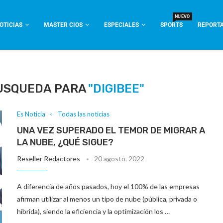
NUEVO
OTICIAS
MASTER CIOS
ESPECIALES
SPORTS
REPORTA
USQUEDA PARA
"DIGIBEE"
Es Noticia
Todas las noticias
UNA VEZ SUPERADO EL TEMOR DE MIGRAR A
LA NUBE, ¿QUÉ SIGUE?
Reseller Redactores
20 agosto, 2022
A diferencia de años pasados, hoy el 100% de las empresas
afirman utilizar al menos un tipo de nube (pública, privada o
híbrida), siendo la eficiencia y la optimización los …