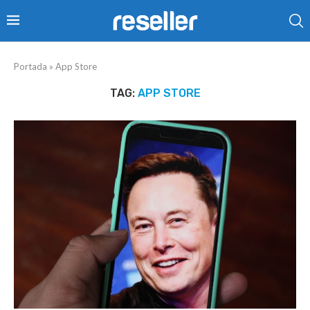
Portada
»
App Store
TAG:
APP STORE