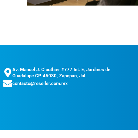
Av. Manuel J. Clouthier #777 Int. E, Jardines de
Guadalupe CP. 45030, Zapopan, Jal
contacto@reseller.com.mx