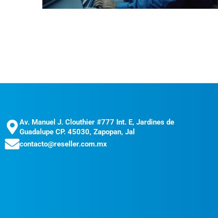
Av. Manuel J. Clouthier #777 Int. E, Jardines de
Guadalupe CP. 45030, Zapopan, Jal
contacto@reseller.com.mx