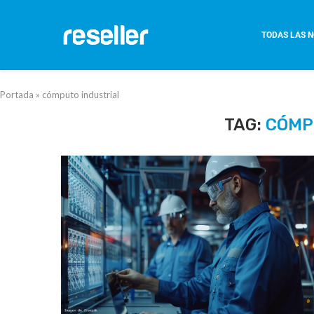
TODAS LAS N
Portada
»
cómputo industrial
TAG:
CÓMP