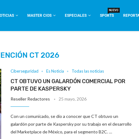
NUEVO
OTICIAS
MASTER CIOS
ESPECIALES
SPORTS
REPORTA
ENCIÓN CT 2026
Ciberseguridad
Es Noticia
Todas las noticias
CT OBTUVO UN GALARDÓN COMERCIAL POR
PARTE DE KASPERSKY
Reseller Redactores
25 mayo, 2026
Con un comunicado, se dio a conocer que CT obtuvo un
galardón por parte de Kaspersky por su trabajo en el desarrollo
del Marketplace de México, para el segmento B2C. …