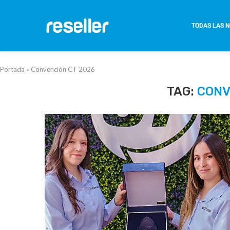
TODAS LAS N
Portada
»
Convención CT 2026
TAG:
CONV