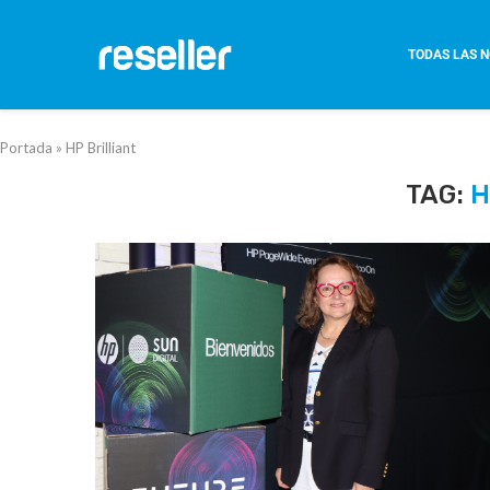
TODAS LAS N
Portada
»
HP Brilliant
TAG:
H