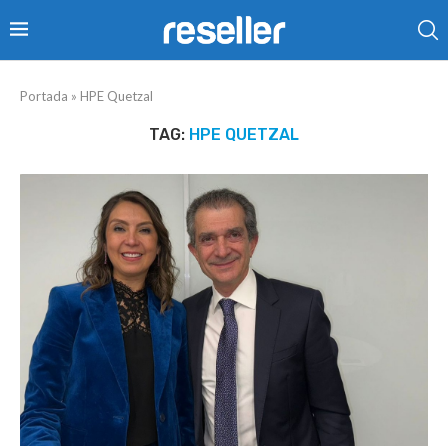
Portada
»
HPE Quetzal
TAG:
HPE QUETZAL