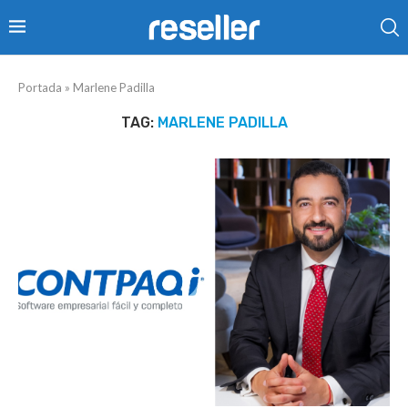
Portada
»
Marlene Padilla
TAG:
MARLENE PADILLA