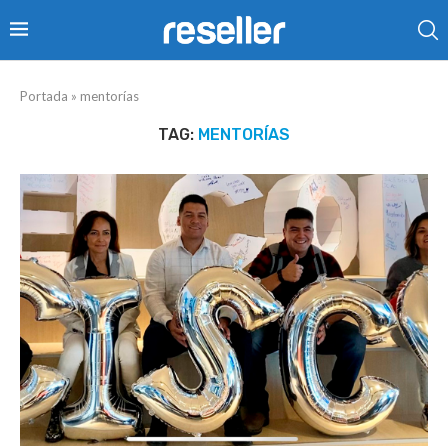
Portada
»
mentorías
TAG:
MENTORÍAS