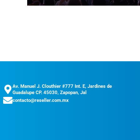
Av. Manuel J. Clouthier #777 Int. E, Jardines de
Guadalupe CP. 45030, Zapopan, Jal
contacto@reseller.com.mx