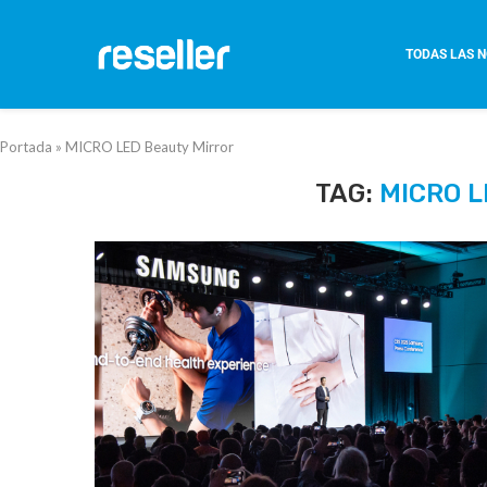
TODAS LAS N
Portada
»
MICRO LED Beauty Mirror
TAG:
MICRO L