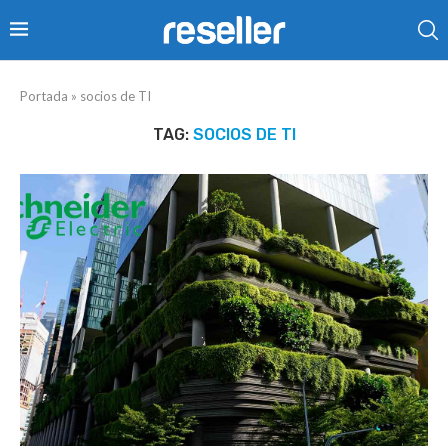
Portada
»
socios de TI
TAG:
SOCIOS DE TI