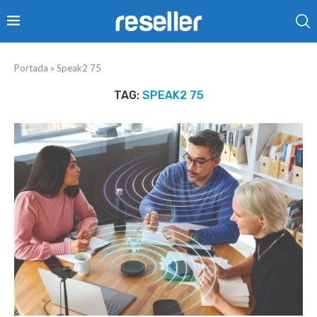
Portada
»
Speak2 75
TAG:
SPEAK2 75