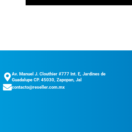
Av. Manuel J. Clouthier #777 Int. E, Jardines de
Guadalupe CP. 45030, Zapopan, Jal
contacto@reseller.com.mx