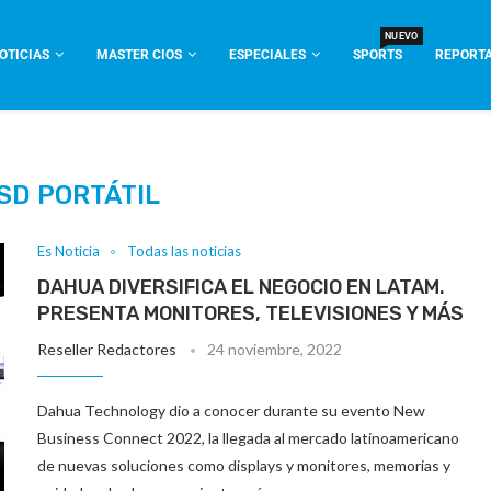
NUEVO
OTICIAS
MASTER CIOS
ESPECIALES
SPORTS
REPORTA
SD PORTÁTIL
Es Noticia
Todas las noticias
DAHUA DIVERSIFICA EL NEGOCIO EN LATAM.
PRESENTA MONITORES, TELEVISIONES Y MÁS
Reseller Redactores
24 noviembre, 2022
Dahua Technology dio a conocer durante su evento New
Business Connect 2022, la llegada al mercado latinoamericano
de nuevas soluciones como displays y monitores, memorias y