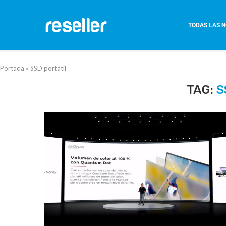
TODAS LAS N
Portada
»
SSD portátil
TAG:
S