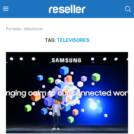
Portada
»
televisores
TAG:
TELEVISORES