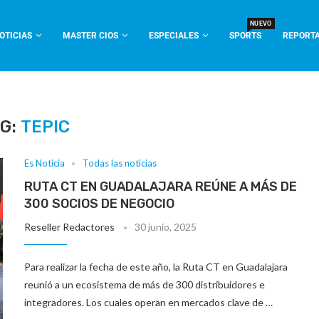
NUEVO
OTICIAS
MASTER CIOS
ESPECIALES
SPORTS
REPORTA
G:
TEPIC
Es Noticia
Todas las noticias
RUTA CT EN GUADALAJARA REÚNE A MÁS DE
300 SOCIOS DE NEGOCIO
Reseller Redactores
30 junio, 2025
Para realizar la fecha de este año, la Ruta CT en Guadalajara
reunió a un ecosistema de más de 300 distribuidores e
integradores. Los cuales operan en mercados clave de …