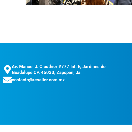
Av. Manuel J. Clouthier #777 Int. E, Jardines de
Guadalupe CP. 45030, Zapopan, Jal
contacto@reseller.com.mx