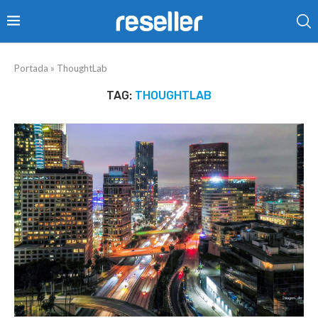
Portada
»
ThoughtLab
TAG:
THOUGHTLAB