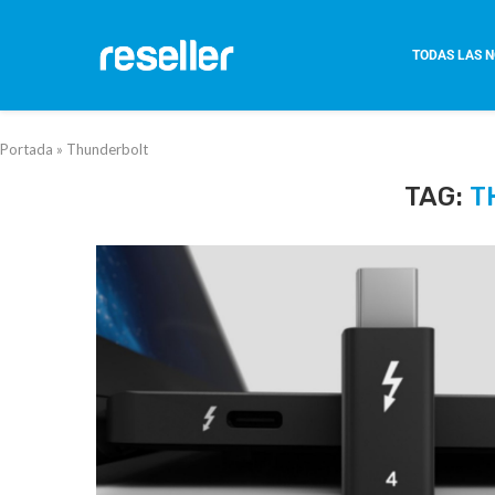
TODAS LAS N
Portada
»
Thunderbolt
TAG:
T