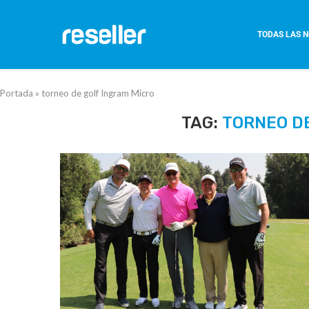
TODAS LAS N
Portada
»
torneo de golf Ingram Micro
TAG:
TORNEO D