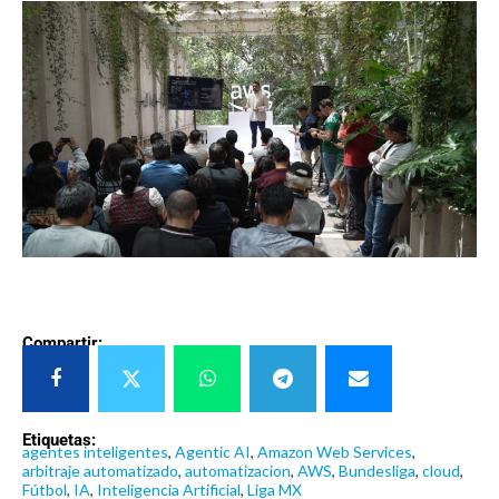
Compartir:
Etiquetas:
agentes inteligentes
,
Agentic AI
,
Amazon Web Services
,
arbitraje automatizado
,
automatizacion
,
AWS
,
Bundesliga
,
cloud
,
Fútbol
,
IA
,
Inteligencia Artificial
,
Liga MX