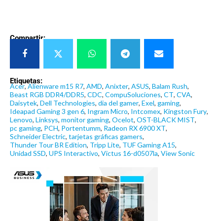
Compartir:
Etiquetas:
Acer
,
Alienware m15 R7
,
AMD
,
Anixter
,
ASUS
,
Balam Rush
,
Beast RGB DDR4/DDR5
,
CDC
,
CompuSoluciones
,
CT
,
CVA
,
Daisytek
,
Dell Technologies
,
dia del gamer
,
Exel
,
gaming
,
Ideapad Gaming 3 gen 6
,
Ingram Micro
,
Intcomex
,
Kingston Fury
,
Lenovo
,
Linksys
,
monitor gaming
,
Ocelot
,
OST-BLACK MIST
,
pc gaming
,
PCH
,
Portentumm
,
Radeon RX 6900 XT
,
Schneider Electric
,
tarjetas gráficas gamers
,
Thunder Tour BR Edition
,
Tripp Lite
,
TUF Gaming A15
,
Unidad SSD
,
UPS Interactivo
,
Victus 16-d0507la
,
View Sonic