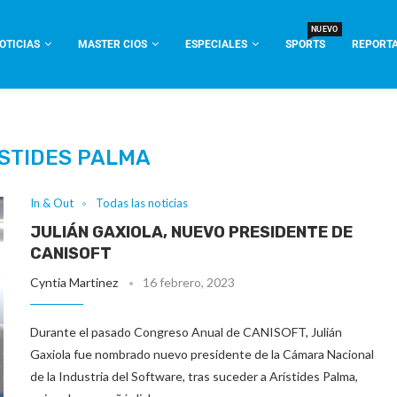
NUEVO
OTICIAS
MASTER CIOS
ESPECIALES
SPORTS
REPORTA
STIDES PALMA
In & Out
Todas las noticias
JULIÁN GAXIOLA, NUEVO PRESIDENTE DE
CANISOFT
Cyntia Martinez
16 febrero, 2023
Durante el pasado Congreso Anual de CANISOFT, Julián
Gaxiola fue nombrado nuevo presidente de la Cámara Nacional
de la Industria del Software, tras suceder a Arístides Palma,