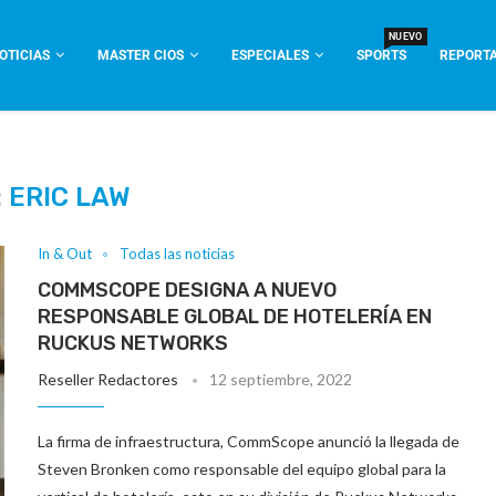
NUEVO
OTICIAS
MASTER CIOS
ESPECIALES
SPORTS
REPORTA
:
ERIC LAW
In & Out
Todas las noticias
COMMSCOPE DESIGNA A NUEVO
RESPONSABLE GLOBAL DE HOTELERÍA EN
RUCKUS NETWORKS
Reseller Redactores
12 septiembre, 2022
La firma de infraestructura, CommScope anunció la llegada de
Steven Bronken como responsable del equipo global para la