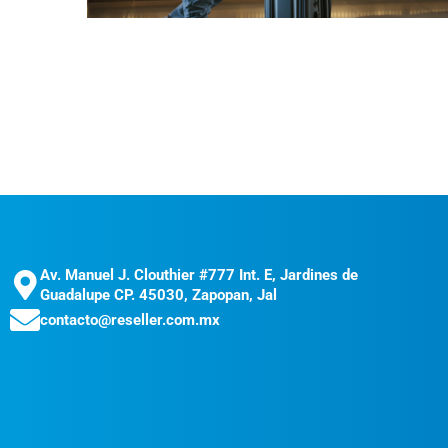
Av. Manuel J. Clouthier #777 Int. E, Jardines de
Guadalupe CP. 45030, Zapopan, Jal
contacto@reseller.com.mx