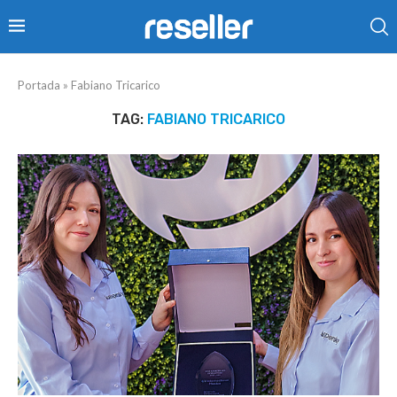
Portada
»
Fabiano Tricarico
TAG:
FABIANO TRICARICO