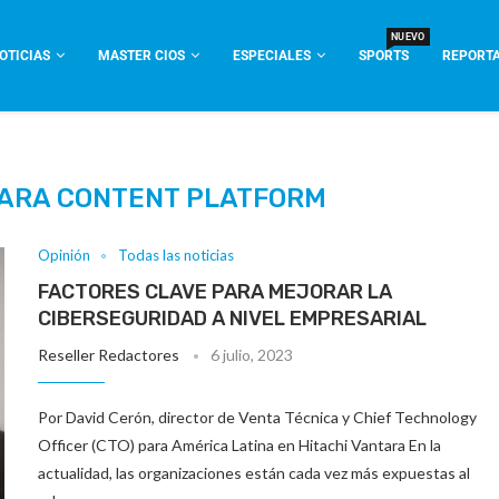
NUEVO
OTICIAS
MASTER CIOS
ESPECIALES
SPORTS
REPORTA
TARA CONTENT PLATFORM
Opinión
Todas las noticias
FACTORES CLAVE PARA MEJORAR LA
CIBERSEGURIDAD A NIVEL EMPRESARIAL
Reseller Redactores
6 julio, 2023
Por David Cerón, director de Venta Técnica y Chief Technology
Officer (CTO) para América Latina en Hitachi Vantara En la
actualidad, las organizaciones están cada vez más expuestas al