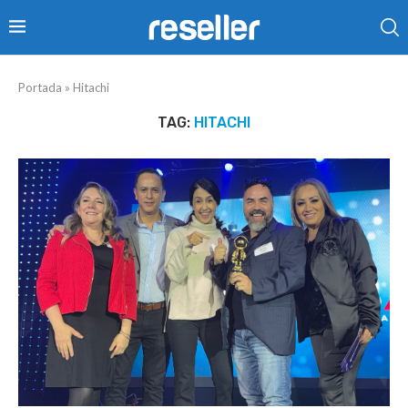
Portada
»
Hitachi
TAG:
HITACHI