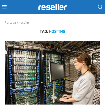
Portada
»
hosting
TAG:
HOSTING