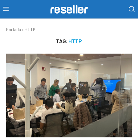
Portada
»
HTTP
TAG:
HTTP