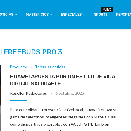
NUEVO
OTICIAS
MASTER CIOS
ESPECIALES
SPORTS
REPORTA
 FREEBUDS PRO 3
Productos
Todas las noticias
HUAWEI APUESTA POR UN ESTILO DE VIDA
DIGITAL SALUDABLE
Reseller Redactores
6 octubre, 2023
Para consolidar su presencia a nivel local, Huawei renovó su
gama de teléfonos inteligentes plegables con Mate X3, así
como dispositivos wearables con Watch GT4. También