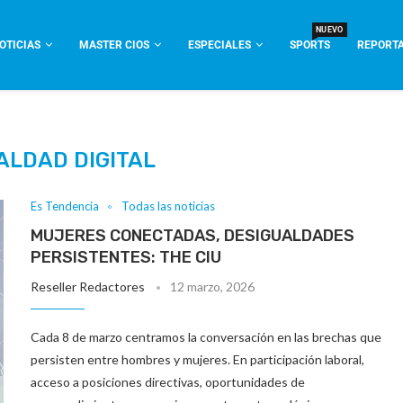
NUEVO
OTICIAS
MASTER CIOS
ESPECIALES
SPORTS
REPORTA
ALDAD DIGITAL
Es Tendencia
Todas las noticias
MUJERES CONECTADAS, DESIGUALDADES
PERSISTENTES: THE CIU
Reseller Redactores
12 marzo, 2026
Cada 8 de marzo centramos la conversación en las brechas que
persisten entre hombres y mujeres. En participación laboral,
acceso a posiciones directivas, oportunidades de