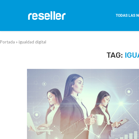
TODAS LAS N
Portada
»
igualdad digital
TAG:
IGU