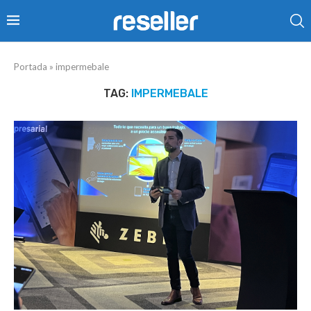
Portada
»
impermebale
TAG:
IMPERMEBALE