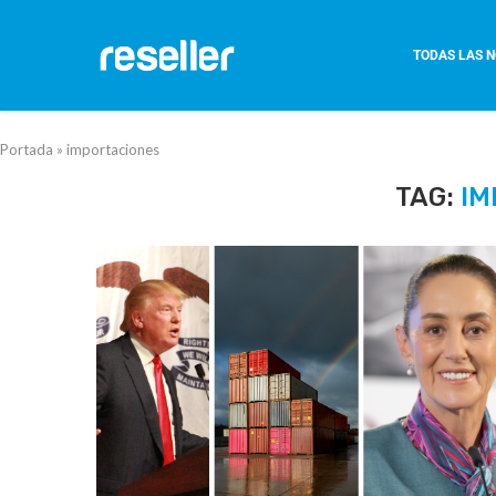
TODAS LAS N
Portada
»
importaciones
TAG:
IM