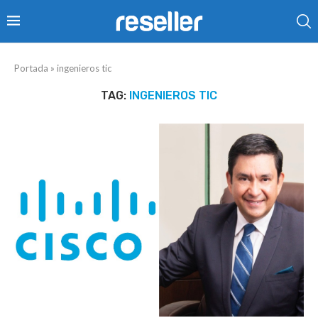
Portada
»
ingenieros tic
TAG:
INGENIEROS TIC