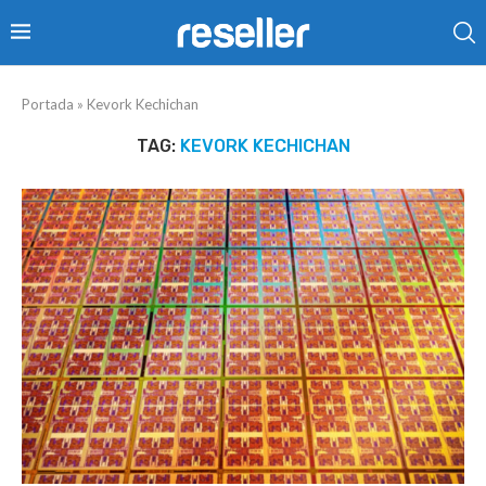
Portada
»
Kevork Kechichan
TAG:
KEVORK KECHICHAN