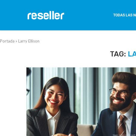
TODAS LAS N
Portada
»
Larry Ellison
TAG:
L