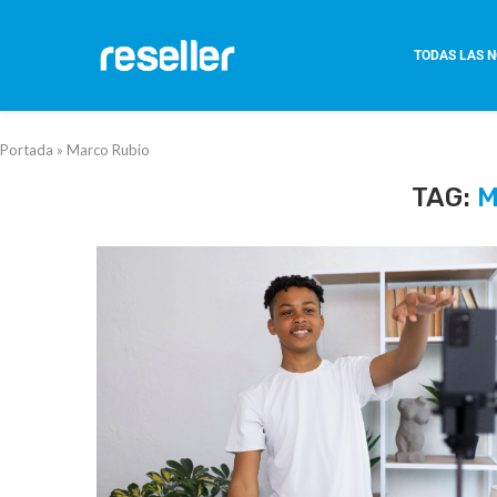
TODAS LAS N
Portada
»
Marco Rubio
TAG:
M