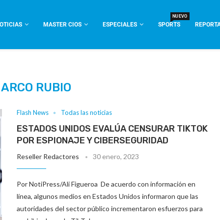
NUEVO
OTICIAS
MASTER CIOS
ESPECIALES
SPORTS
REPORTA
ARCO RUBIO
Flash News
Todas las noticias
ESTADOS UNIDOS EVALÚA CENSURAR TIKTOK
POR ESPIONAJE Y CIBERSEGURIDAD
Reseller Redactores
30 enero, 2023
Por NotiPress/Ali Figueroa De acuerdo con información en
línea, algunos medios en Estados Unidos informaron que las
autoridades del sector público incrementaron esfuerzos para