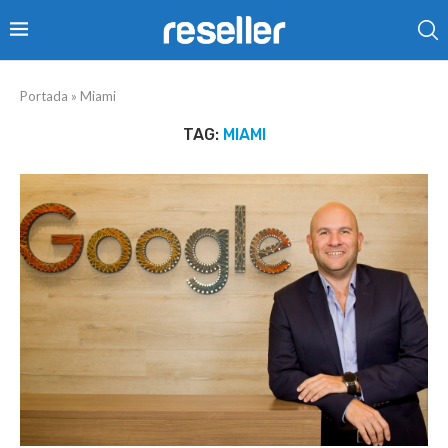
Portada
»
Miami
TAG:
MIAMI