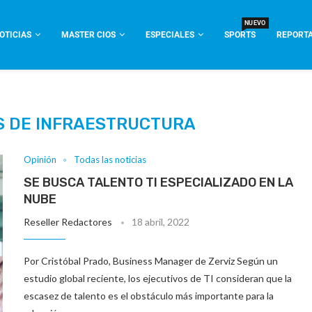
NUEVO
OTICIAS
MASTER CIOS
ESPECIALES
SPORTS
REPORTA
S DE INFRAESTRUCTURA
Opinión
Todas las noticias
SE BUSCA TALENTO TI ESPECIALIZADO EN LA
NUBE
Reseller Redactores
18 abril, 2022
Por Cristóbal Prado, Business Manager de Zerviz Según un
estudio global reciente, los ejecutivos de TI consideran que la
escasez de talento es el obstáculo más importante para la