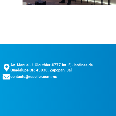
Av. Manuel J. Clouthier #777 Int. E, Jardines de
Guadalupe CP. 45030, Zapopan, Jal
contacto@reseller.com.mx