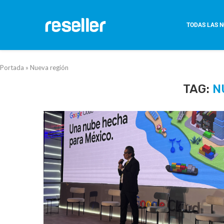
TODAS LAS N
Portada
»
Nueva región
TAG:
N