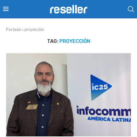
Portada
»
proyección
TAG:
PROYECCIÓN