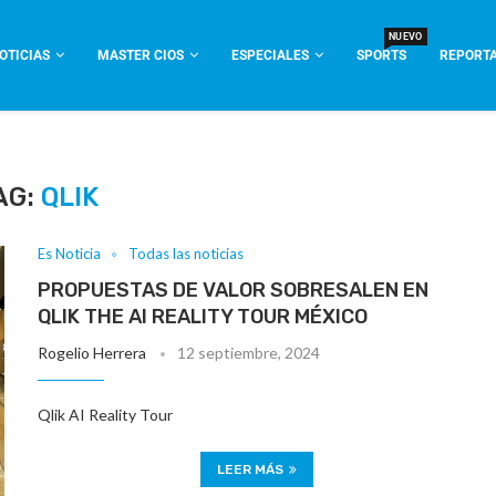
NUEVO
OTICIAS
MASTER CIOS
ESPECIALES
SPORTS
REPORTA
AG:
QLIK
Es Noticia
Todas las noticias
PROPUESTAS DE VALOR SOBRESALEN EN
QLIK THE AI REALITY TOUR MÉXICO
Rogelio Herrera
12 septiembre, 2024
Qlik AI Reality Tour
LEER MÁS