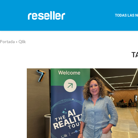
TODAS LAS N
Portada
»
Qlik
T