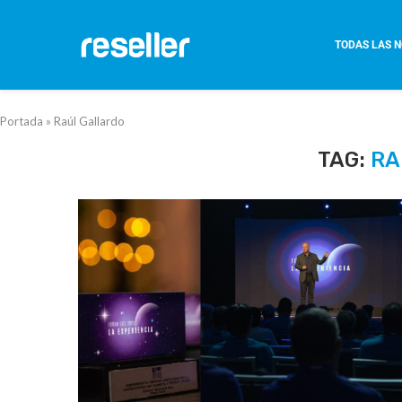
TODAS LAS N
Portada
»
Raúl Gallardo
TAG:
RA