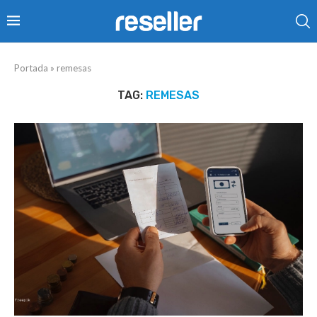
Portada
»
remesas
TAG:
REMESAS