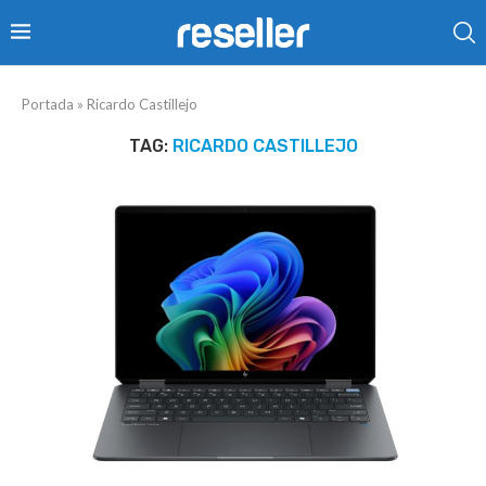
Portada
»
Ricardo Castillejo
TAG:
RICARDO CASTILLEJO