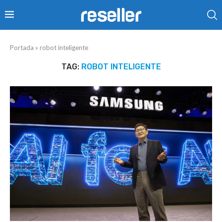
Portada
»
robot inteligente
TAG:
ROBOT INTELIGENTE