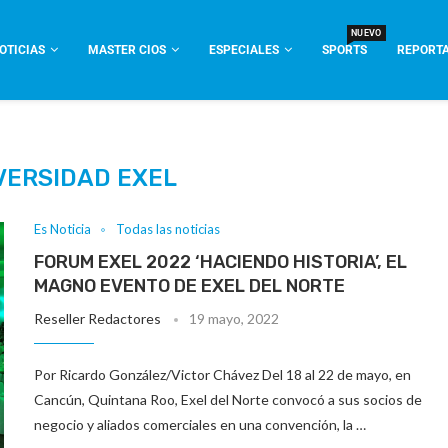
NUEVO
OTICIAS
MASTER CIOS
ESPECIALES
SPORTS
REPORTA
VERSIDAD EXEL
Es Noticia
Todas las noticias
FORUM EXEL 2022 ‘HACIENDO HISTORIA’, EL
MAGNO EVENTO DE EXEL DEL NORTE
Reseller Redactores
19 mayo, 2022
Por Ricardo González/Victor Chávez Del 18 al 22 de mayo, en
Cancún, Quintana Roo, Exel del Norte convocó a sus socios de
negocio y aliados comerciales en una convención, la …