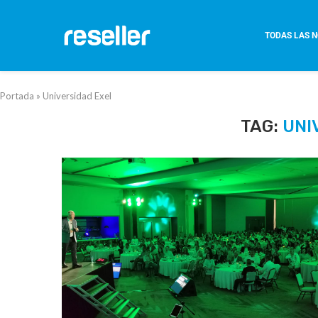
TODAS LAS N
Portada
»
Universidad Exel
TAG:
UNI