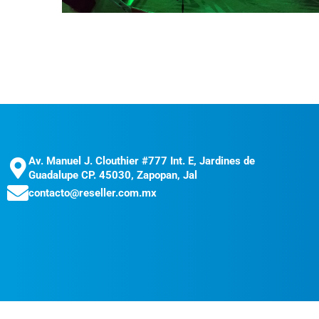
Av. Manuel J. Clouthier #777 Int. E, Jardines de
Guadalupe CP. 45030, Zapopan, Jal
contacto@reseller.com.mx