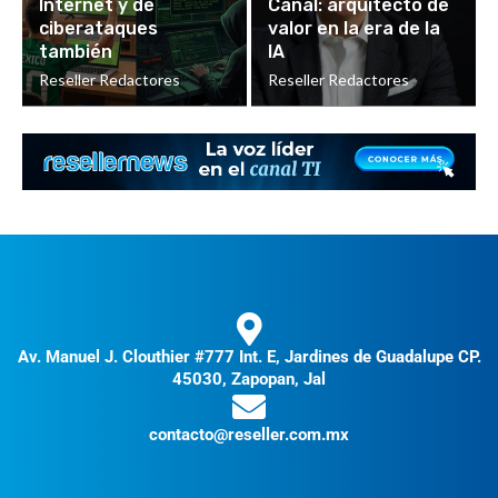
Internet y de
Canal: arquitecto de
ciberataques
valor en la era de la
también
IA
Reseller Redactores
Reseller Redactores
Av. Manuel J. Clouthier #777 Int. E, Jardines de Guadalupe CP.
45030, Zapopan, Jal
contacto@reseller.com.mx