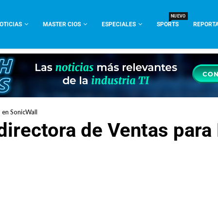
NUEVO
OTICIAS
MASTER CIOS
ESPECIALES
SPORTS
REPORTA
 en SonicWall
 directora de Ventas par