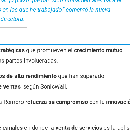
largo plazo que han sido fundamentales para el
 en las que he trabajado,” comentó la nueva
directora.
tratégicas
que promueven el
crecimiento mutuo
.
as partes involucradas.
os de alto rendimiento
que han superado
e ventas
, según SonicWall.
ina Romero
refuerza su compromiso
con la
innovació
e canales
en donde la
venta de servicios
es la del s