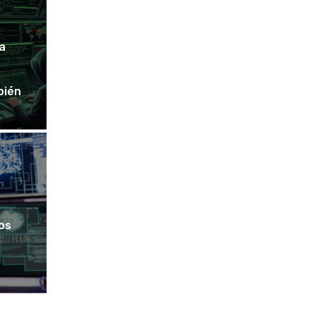
a
bién
os