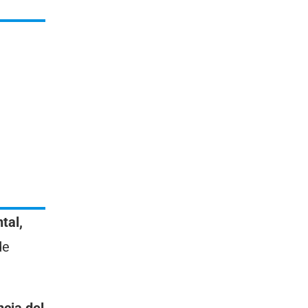
tal,
de
ncia del