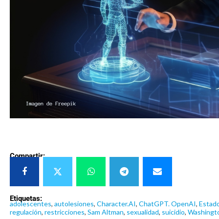
Compartir:
Etiquetas:
adolescentes
,
autolesiones
,
Character.AI
,
ChatGPT. OpenAI
,
Estad
regulación
,
restricciones
,
Sam Altman
,
sexualidad
,
suicidio
,
Washingt