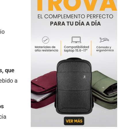
io
s, que
ebido a
os
cia