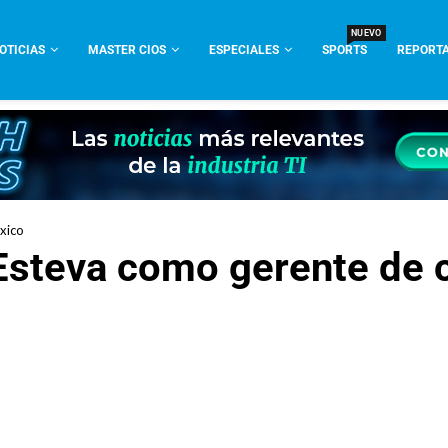
NUEVO
OTICIAS
MASTER CIOS
ESPECIALES
SPORTS
REPORTA
xico
 Esteva como gerente de 