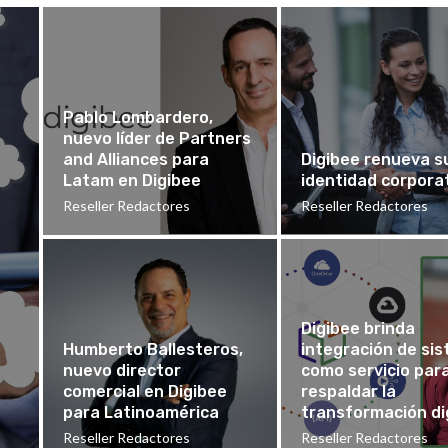
Pablo Lombardero,
nuevo líder de Partners
and Alliances para
Digibee renueva s
Latam en Digibee
identidad corpora
Reseller Redactores
Reseller Redactores
Digibee brinda
Humberto Ballesteros,
integración de si
nuevo director
como servicio par
comercial en Digibee
respaldar la
para Latinoamérica
transformación dig
Reseller Redactores
Reseller Redactores