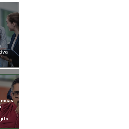
u
tiva
stemas
a
ital