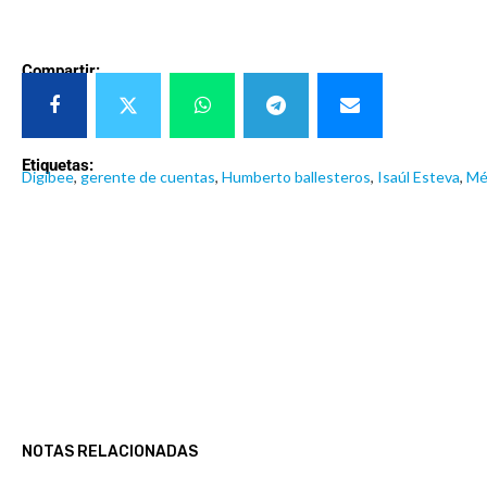
Compartir:
Etiquetas:
Digibee
,
gerente de cuentas
,
Humberto ballesteros
,
Isaúl Esteva
,
Mé
NOTAS RELACIONADAS